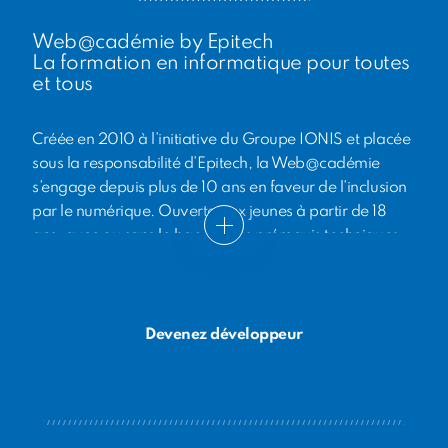
Web@cadémie by Epitech
La formation en informatique pour toutes
et tous
Créée en 2010 à l’initiative du Groupe IONIS et placée
sous la responsabilité d’Epitech, la Web@cadémie
s’engage depuis plus de 10 ans en faveur de l’inclusion
par le numérique. Ouverte aux jeunes à partir de 18
ans, avec ou sans le bac et sans prérequis techniques,
elle propose à des jeunes sorti·e·s du système scolaire
une formation de 24 mois au métier de
développeur·euse web, entièrement financée par
Epitech et ses partenaires institutionnels et entreprises.
Devenez développeur
En 10 ans, des centaines de jeunes ont ainsi bénéficié
de cette initiative unique.