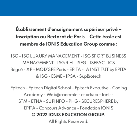
Établissement d’enseignement supérieur privé –
Inscription au Rectorat de Paris – Cette école est
membre de IONIS Education Group comme :
ISG
-
ISG LUXURY MANAGEMENT
-
ISG SPORT BUSINESS
MANAGEMENT
-
ISG R.H
-
ISEG
-
ISEFAC
-
ICS
Bégué
-
XP
-
MOD’SPE Paris
-
EPITA
-
IA INSTITUT by EPITA
& ISG
-
ESME
-
IPSA
-
SupBiotech
Epitech
-
Epitech Digital School
-
Epitech Executive
-
Coding
Academy
-
Web@cademie
-
e-artsup
-
Ionis-
STM
-
ETNA
-
SUPINFO
-
PHG
-
SECURESPHERE by
EPITA
-
Concours Advance
-
Fondation IONIS
© 2022 IONIS EDUCATION GROUP.
All Rights Reserved.