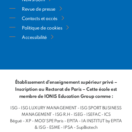
Revue de presse
Contacts et accès
Politique de cookies
Accessibilité
Établissement d’enseignement supérieur privé –
Inscription au Rectorat de Paris – Cette école est
membre de IONIS Education Group comme :
ISG
-
ISG LUXURY MANAGEMENT
-
ISG SPORT BUSINESS
MANAGEMENT
-
ISG R.H
-
ISEG
-
ISEFAC
-
ICS
Bégué
-
XP
-
MOD’SPE Paris
-
EPITA
-
IA INSTITUT by EPITA
& ISG
-
ESME
-
IPSA
-
SupBiotech