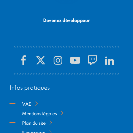
une formation de 24 mois au métier de
développeur·euse web, entièrement financée par
Epitech et ses partenaires institutionnels et entreprises.
Devenez développeur
En 10 ans, des centaines de jeunes ont ainsi bénéficié
de cette initiative unique.
Infos pratiques
VAE
Mentions légales
Plan du site
Newsroom