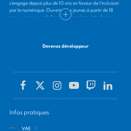
s’engage depuis plus de 10 ans en faveur de l’inclusion
par le numérique. Ouverte aux jeunes à partir de 18
ans, avec ou sans le bac et sans prérequis techniques,
elle propose à des jeunes sorti·e·s du système scolaire
une formation de 24 mois au métier de
développeur·euse web, entièrement financée par
Epitech et ses partenaires institutionnels et entreprises.
Devenez développeur
En 10 ans, des centaines de jeunes ont ainsi bénéficié
de cette initiative unique.
Infos pratiques
VAE