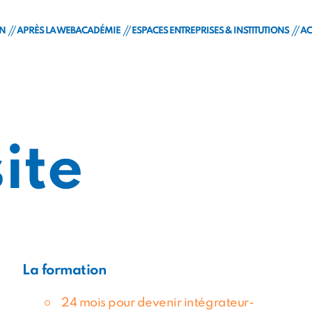
ON
APRÈS LA WEBACADÉMIE
ESPACES ENTREPRISES & INSTITUTIONS
AC
b@cadémie
pour devenir intégrateur-développeur web
Débouchés & métiers
Accès Entreprises
unique
n & candidature
Insertion professionnelle
Accès institutions
ents
rtenariats
ite
RNCP
La formation
24 mois pour devenir intégrateur-