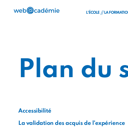
L’ÉCOLE
LA FORMATI
Découvrez la We
24 mois 
Notre pédagogie 
Admissio
Les équipes
Financem
Labellisations & pa
FAQ
Plan du s
Le Groupe IONIS
Le titre 
Accessibilité
La validation des acquis de l’expérience