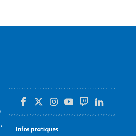
e
s
b,
Infos pratiques