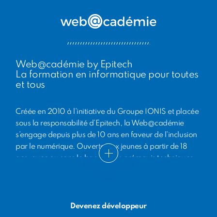
Web@cadémie by Epitech
La formation en informatique pour toutes
et tous
Créée en 2010 à l’initiative du Groupe IONIS et placée
sous la responsabilité d’Epitech, la Web@cadémie
s’engage depuis plus de 10 ans en faveur de l’inclusion
par le numérique. Ouverte aux jeunes à partir de 18
ans, avec ou sans le bac et sans prérequis techniques,
elle propose à des jeunes sorti·e·s du système scolaire
une formation de 24 mois au métier de
développeur·euse web, entièrement financée par
Epitech et ses partenaires institutionnels et entreprises.
Devenez développeur
En 10 ans, des centaines de jeunes ont ainsi bénéficié