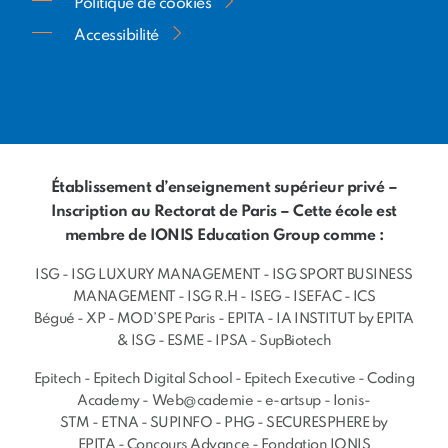
Politique de cookies
Accessibilité
Établissement d’enseignement supérieur privé –
Inscription au Rectorat de Paris – Cette école est
membre de IONIS Education Group comme :
ISG
-
ISG LUXURY MANAGEMENT
-
ISG SPORT BUSINESS
MANAGEMENT
-
ISG R.H
-
ISEG
-
ISEFAC
-
ICS
Bégué
-
XP
-
MOD’SPE Paris
-
EPITA
-
IA INSTITUT by EPITA
& ISG
-
ESME
-
IPSA
-
SupBiotech
Epitech
-
Epitech Digital School
-
Epitech Executive
-
Coding
Academy
-
Web@cademie
-
e-artsup
-
Ionis-
STM
-
ETNA
-
SUPINFO
-
PHG
-
SECURESPHERE by
EPITA
-
Concours Advance
-
Fondation IONIS