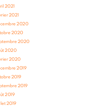
ril 2021
vrier 2021
cembre 2020
tobre 2020
ptembre 2020
ût 2020
vrier 2020
cembre 2019
tobre 2019
ptembre 2019
ût 2019
illet 2019