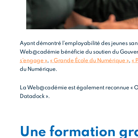
Ayant démontré l’employabilité des jeunes sans
Web@cadémie bénéficie du soutien du Gouvern
s’engage »
,
« Grande École du Numérique »
,
« 
du Numérique.
La Web@cadémie est également reconnue « Org
Datadock ».
Une formation gra