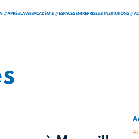
ON
APRÈS LA WEBACADÉMIE
ESPACES ENTREPRISES & INSTITUTIONS
AC
b@cadémie
pour devenir intégrateur-développeur web
Débouchés & métiers
Accès Entreprises
unique
n & candidature
Insertion professionnelle
Accès institutions
ents
rtenariats
és
RNCP
Ar
As