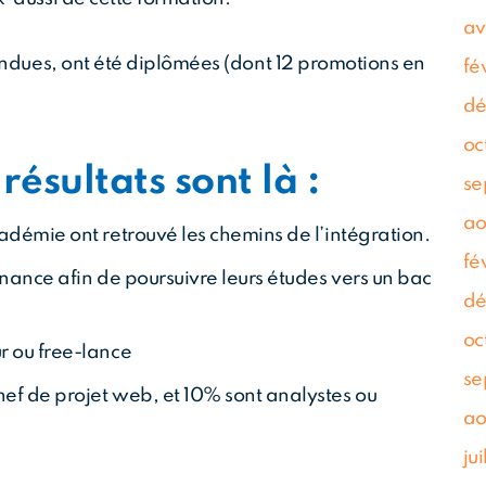
av
ondues, ont été diplômées (dont 12 promotions en
fé
dé
oc
résultats sont là :
se
ao
démie ont retrouvé les chemins de l’intégration.
fé
nance afin de poursuivre leurs études vers un bac
dé
oc
r ou free-lance
se
f de projet web, et 10% sont analystes ou
ao
ju