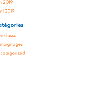
in 2019
ril 2019
atégories
n classé
moignages
categorized