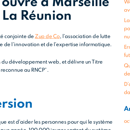
uvre à Marseille
We
av
 La Réunion
La
po
té conjointe de
Zup de Co
, l’association de lutte
nu
le de l’innovation et de l’expertise informatique.
Er
fu
s du développement web, et délivre un Titre
Qu
I reconnue au RNCP*.
de
D’
da
ersion
A
oc
que est d’aider les personnes pour qui le système