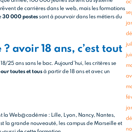
chaque année, 100 000 jeunes sortent du système
oc
 rêvent de carrières dans le web, mais les formations
se
e
30 000 postes
sont à pourvoir dans les métiers du
ja
dé
ju
? avoir 18 ans, c’est tout
ju
/25 ans sans le bac. Aujourd’hui, les critères se
ma
our toutes et tous
à partir de 18 ans et avec un
av
ma
fé
ja
nt la Web@cadémie : Lille, Lyon, Nancy, Nantes,
dé
est la grande nouveauté, les campus de Marseille et
no
-aussi de cette formation.