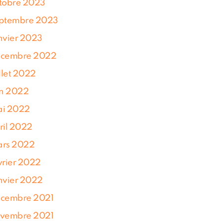
tobre 2023
ptembre 2023
nvier 2023
cembre 2022
illet 2022
in 2022
i 2022
ril 2022
rs 2022
vrier 2022
nvier 2022
cembre 2021
vembre 2021