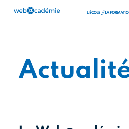
L’ÉCOLE
LA FORMATI
Découvrez la We
24 mois 
Notre pédagogie 
Admissio
Les équipes
Financem
Labellisations & pa
FAQ
Actualit
Le Groupe IONIS
Le titre 