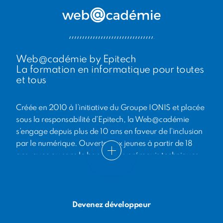
Web@cadémie by Epitech
La formation en informatique pour toutes
et tous
Créée en 2010 à l’initiative du Groupe IONIS et placée
sous la responsabilité d’Epitech, la Web@cadémie
s’engage depuis plus de 10 ans en faveur de l’inclusion
par le numérique. Ouverte aux jeunes à partir de 18
ans, avec ou sans le bac et sans prérequis techniques,
elle propose à des jeunes sorti·e·s du système scolaire
une formation de 24 mois au métier de
développeur·euse web, entièrement financée par
Epitech et ses partenaires institutionnels et entreprises.
Devenez développeur
En 10 ans, des centaines de jeunes ont ainsi bénéficié