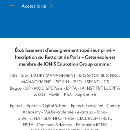
Accessibilité
Établissement d’enseignement supérieur privé –
Inscription au Rectorat de Paris – Cette école est
membre de IONIS Education Group comme :
ISG
-
ISG LUXURY MANAGEMENT
-
ISG SPORT BUSINESS
MANAGEMENT
-
ISG R.H
-
ISEG
-
ISEFAC
-
ICS
Bégué
-
XP
-
MOD’SPE Paris
-
EPITA
-
IA INSTITUT by EPITA
& ISG
-
ESME
-
IPSA
-
SupBiotech
Epitech
-
Epitech Digital School
-
Epitech Executive
-
Coding
Academy
-
Web@cademie
-
e-artsup
-
Ionis-
STM
-
ETNA
-
SUPINFO
-
PHG
-
SECURESPHERE by
EPITA
-
Concours Advance
-
Fondation IONIS